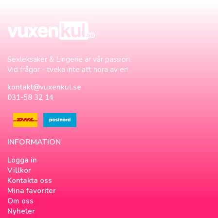
Sexleksaker & Lingerie är vår passion.
Vid frågor - tveka inte att höra av er!
kontakt@vuxenkul.se
031-58 32 14
INFORMATION
Logga in
Villkor
Kontakta oss
Mina favoriter
Om oss
Nyheter