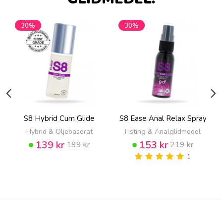
30%
30%
S8 Hybrid Cum Glide
S8 Ease Anal Relax Spray
Hybrid & Oljebaserat
Fisting & Analglidmedel
139 kr
153 kr
199 kr
219 kr
1