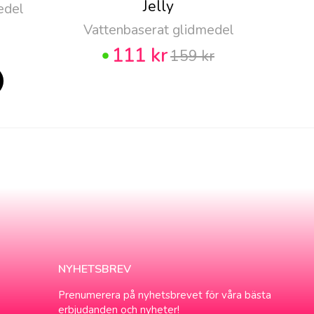
Jelly
edel
Vattenbaserat glidmedel
111 kr
159 kr
NYHETSBREV
Prenumerera på nyhetsbrevet för våra bästa
erbjudanden och nyheter!