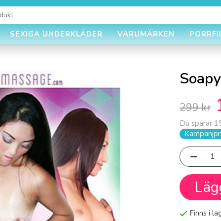
SEXIGA UNDERKLÄDER
VARUMÄRKEN
PORRFI
Soapy
299 kr
Du sparar
1
Kampanjpri
Läg
Finns i l