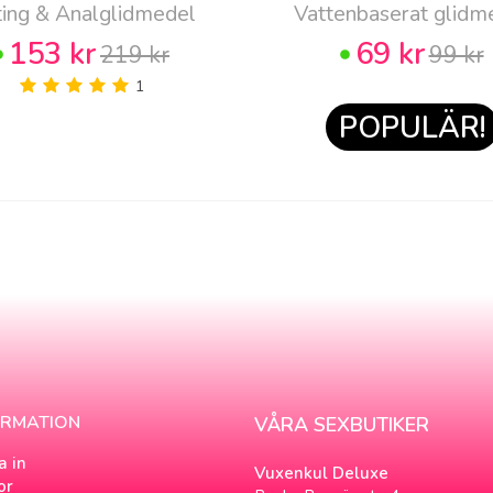
ting & Analglidmedel
Vattenbaserat glidm
153 kr
69 kr
219 kr
99 kr
1
POPULÄR!
ORMATION
VÅRA SEXBUTIKER
a in
Vuxenkul Deluxe
or