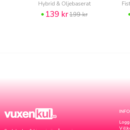
Hybrid & Oljebaserat
Fis
139 kr
199 kr
INF
Logg
Villk