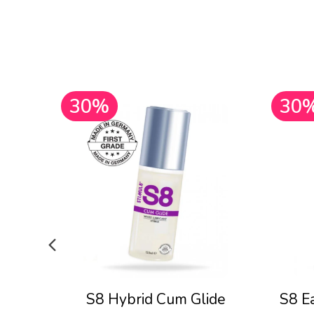
30%
30
S8 Hybrid Cum Glide
S8 E