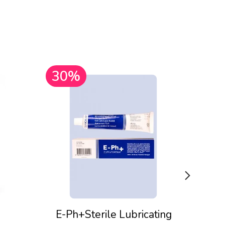
30%
30
E-Ph+Sterile Lubricating
Pju