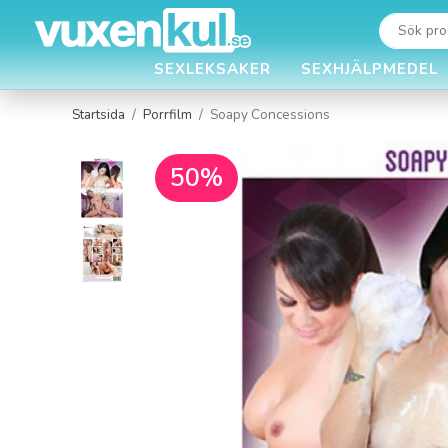
SEXLEKSAKER
SEXHJÄLPMEDEL
Startsida
/
Porrfilm
/
Soapy Concessions
50%