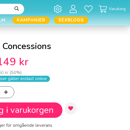
Varukorg
LM
KAMPANJER
SEXBLOGG
 Concessions
149 kr
50 kr
(
50
%)
ser gäller endast online
g i varukorgen
ager för omgående leverans