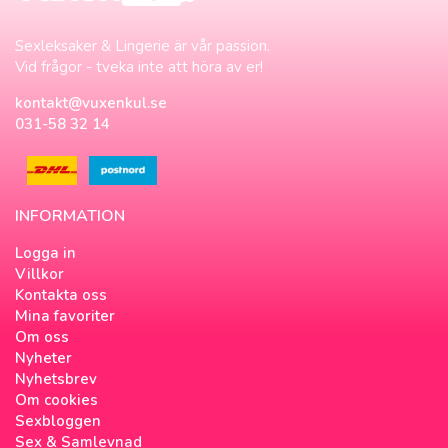
Sexleksaker & Lingerie är vår passion.
Vid frågor - tveka inte att höra av er!
kontakt@vuxenkul.se
031-58 32 14
INFORMATION
Logga in
Villkor
Kontakta oss
Mina favoriter
Om oss
Nyheter
Nyhetsbrev
Om cookies
Sexbloggen
Sex & Samlevnad