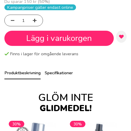
Du sparar
150 kr
(
50
%)
Kampanjpriser gäller endast online
Lägg i varukorgen
Finns i lager för omgående leverans
Produktbeskrivning
Specifikationer
GLÖM INTE
GLIDMEDEL!
30%
30%