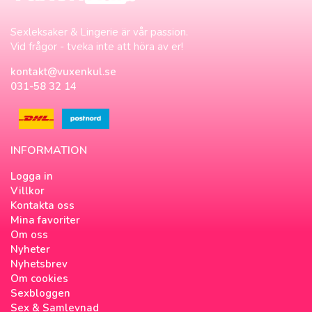
Sexleksaker & Lingerie är vår passion.
Vid frågor - tveka inte att höra av er!
kontakt@vuxenkul.se
031-58 32 14
INFORMATION
Logga in
Villkor
Kontakta oss
Mina favoriter
Om oss
Nyheter
Nyhetsbrev
Om cookies
Sexbloggen
Sex & Samlevnad