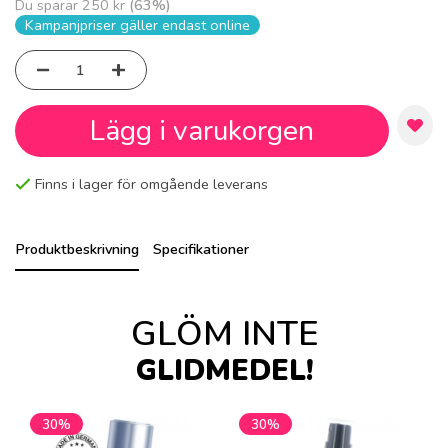
Du sparar
250 kr
(
63
%)
Kampanjpriser gäller endast online
Lägg i varukorgen
Finns i lager för omgående leverans
Produktbeskrivning
Specifikationer
GLÖM INTE
GLIDMEDEL!
30%
30%