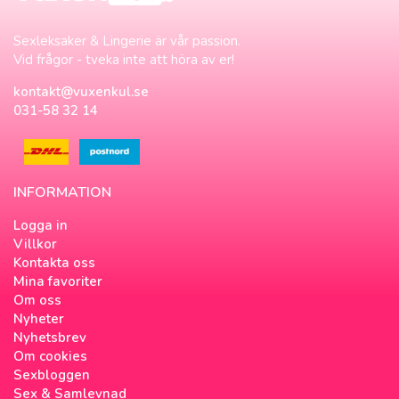
Sexleksaker & Lingerie är vår passion.
Vid frågor - tveka inte att höra av er!
kontakt@vuxenkul.se
031-58 32 14
INFORMATION
Logga in
Villkor
Kontakta oss
Mina favoriter
Om oss
Nyheter
Nyhetsbrev
Om cookies
Sexbloggen
Sex & Samlevnad