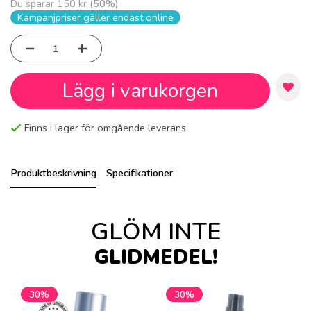
Du sparar
150 kr
(
50
%)
Kampanjpriser gäller endast online
Lägg i varukorgen
Finns i lager för omgående leverans
Produktbeskrivning
Specifikationer
GLÖM INTE
GLIDMEDEL!
30%
30%