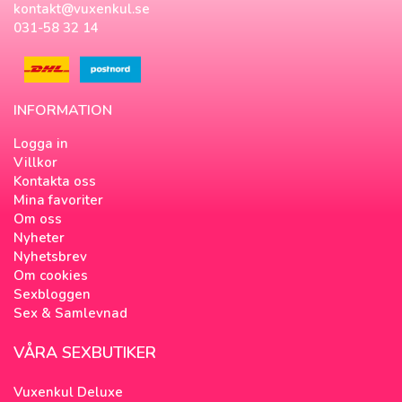
kontakt@vuxenkul.se
031-58 32 14
INFORMATION
Logga in
Villkor
Kontakta oss
Mina favoriter
Om oss
Nyheter
Nyhetsbrev
Om cookies
Sexbloggen
Sex & Samlevnad
VÅRA SEXBUTIKER
Vuxenkul Deluxe