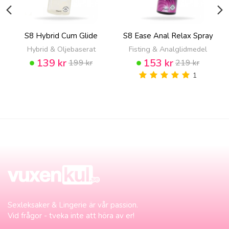
S8 Hybrid Cum Glide
S8 Ease Anal Relax Spray
Hybrid & Oljebaserat
Fisting & Analglidmedel
139 kr
153 kr
199 kr
219 kr
1
Sexleksaker & Lingerie är vår passion.
Vid frågor - tveka inte att höra av er!