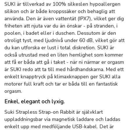
SUKI är tillverkad av 100% silkeslen hypoallergen
silikon och är både kroppssäker och behaglig att
använda. Den är även vattentät (IPX7), vilket ger dig
friheten att njuta var du än önskar - på stranden, i
poolen, i badet eller i duschen. Dessutom är den
otroligt tyst, med ljudnivå under 60 dB, vilket gör att
du kan utforska er lust i total diskretion. SUKI är
också utrustad med en liten hemlighet som kommer
att få er båda att gå i taket - när ni närmar er orgasm
är SUKI redo att ta till med hårdhandskarna. Med ett
enkelt knapptryck på klimaxknappen ger SUKI alla
motorer full kraft och tar er båda till en fantastisk
orgasm.
Enkel, elegant och lyxig.
Suki Strapless Strap-on Rabbit är självklart
uppladdningsbar via magnetisk laddare och laddas
enkelt upp med medföljande USB-kabel. Det är