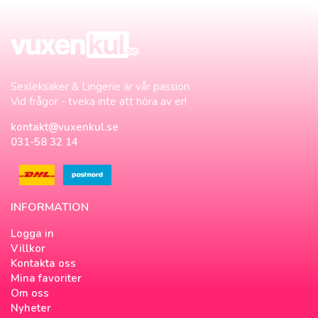
Sexleksaker & Lingerie är vår passion.
Vid frågor - tveka inte att höra av er!
kontakt@vuxenkul.se
031-58 32 14
INFORMATION
Logga in
Villkor
Kontakta oss
Mina favoriter
Om oss
Nyheter