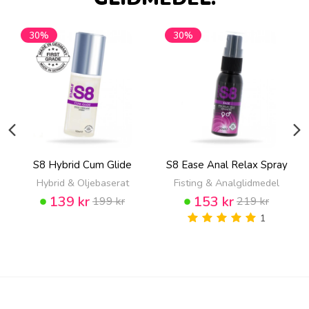
30%
30%
S8 Hybrid Cum Glide
S8 Ease Anal Relax Spray
Hybrid & Oljebaserat
Fisting & Analglidmedel
139 kr
153 kr
199 kr
219 kr
1