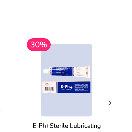
30%
30
E-Ph+Sterile Lubricating
Pju