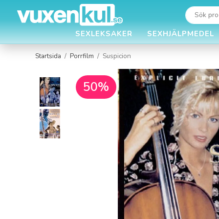
SEXLEKSAKER
SEXHJÄLPMEDEL
Startsida
/
Porrfilm
/
Suspicion
50%