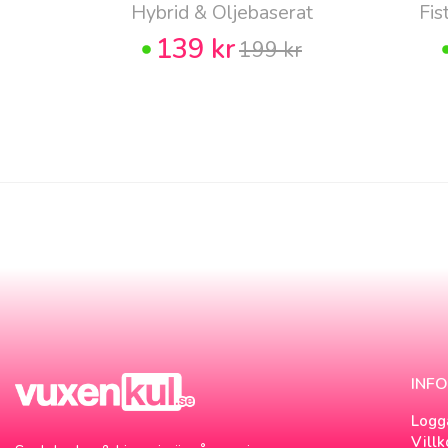
Hybrid & Oljebaserat
Fis
139 kr
199 kr
INF
Logg
Villk