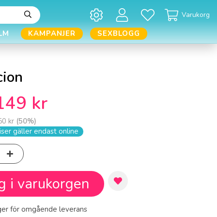
Varukorg
LM
KAMPANJER
SEXBLOGG
cion
149 kr
50 kr
(
50
%)
ser gäller endast online
g i varukorgen
ager för omgående leverans