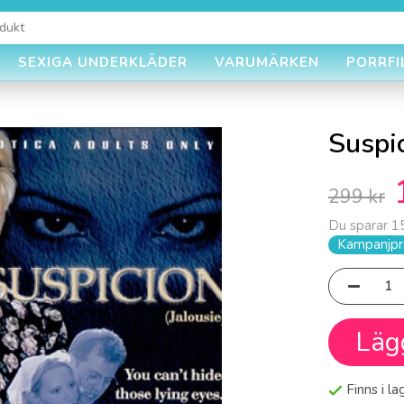
SEXIGA UNDERKLÄDER
VARUMÄRKEN
PORRFI
Suspi
299 kr
Du sparar
1
Kampanjpri
Läg
Finns i l