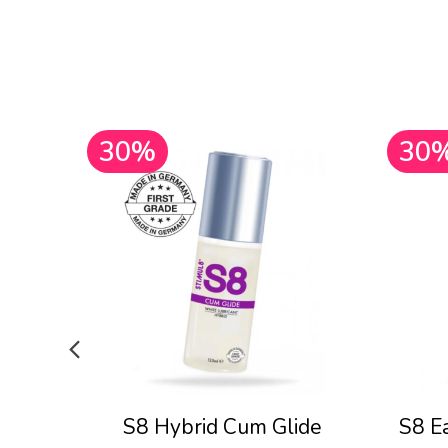
30%
30
S8 Hybrid Cum Glide
S8 E