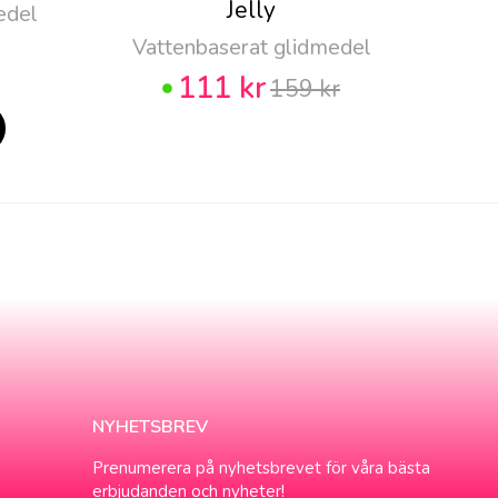
Jelly
edel
Vattenbaserat glidmedel
111 kr
159 kr
NYHETSBREV
Prenumerera på nyhetsbrevet för våra bästa
erbjudanden och nyheter!