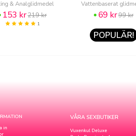
ting & Analglidmedel
Vattenbaserat glidm
153 kr
69 kr
219 kr
99 kr
1
POPULÄR!
ORMATION
VÅRA SEXBUTIKER
a in
Vuxenkul Deluxe
or