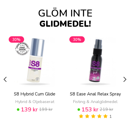
GLÖM INTE
GLIDMEDEL!
30%
30%
S8 Hybrid Cum Glide
S8 Ease Anal Relax Spray
Hybrid & Oljebaserat
Fisting & Analglidmedel
139 kr
153 kr
199 kr
219 kr
1