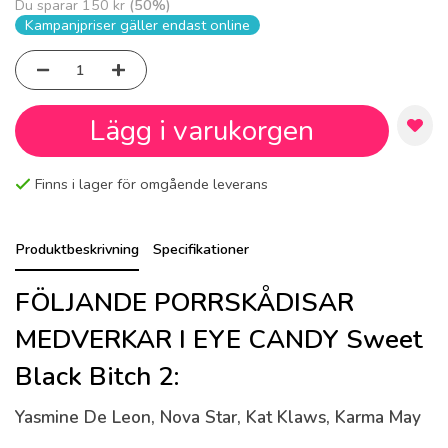
Du sparar
150 kr
(
50
%)
Kampanjpriser gäller endast online
Lägg i varukorgen
Finns i lager för omgående leverans
Produktbeskrivning
Specifikationer
FÖLJANDE PORRSKÅDISAR
MEDVERKAR I EYE CANDY Sweet
Black Bitch 2:
Yasmine De Leon, Nova Star, Kat Klaws, Karma May