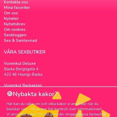
Kontakta oss
Mina favoriter
Om oss
Nyheter
Nyhetsbrev
Om cookies
Sexbloggen
Sex & Samlevnad
VÅRA SEXBUTIKER
Vuxenkul Deluxe
Backa Bergögata 4
422 46 Hisings Backa
Vuxenkul Backaplan
Färgfabriksgatan 3
🍪Nybakta kakor?
417 05 Göteborg
Här kan du välja om och vilka kakor vi använder när du
NYHETSBREV
besöker oss - Så du har full kontroll över informationen!
Vi använder kakor för att göra din shoppingresa fantastisk!
Prenumerera på nyhetsbrevet för våra bästa