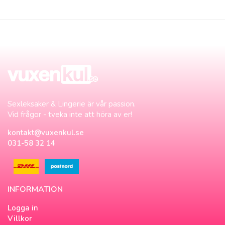
Sexleksaker & Lingerie är vår passion.
Vid frågor - tveka inte att höra av er!
kontakt@vuxenkul.se
031-58 32 14
INFORMATION
Logga in
Villkor