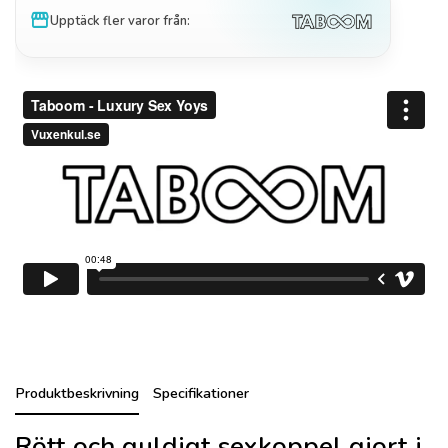
storefront
Upptäck fler varor från:
Produktbeskrivning
Specifikationer
Rött och guldigt sexkoppel gjort i