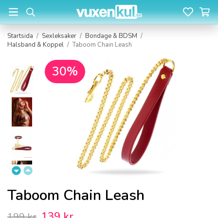
Startsida
/
Sexleksaker
/
Bondage & BDSM
/
Halsband & Koppel
/
Taboom Chain Leash
30%
Taboom Chain Leash
139 kr
199 kr