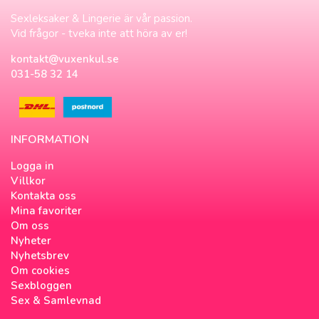
Sexleksaker & Lingerie är vår passion.
Vid frågor - tveka inte att höra av er!
kontakt@vuxenkul.se
031-58 32 14
INFORMATION
Logga in
Villkor
Kontakta oss
Mina favoriter
Om oss
Nyheter
Nyhetsbrev
Om cookies
Sexbloggen
Sex & Samlevnad