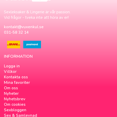
Sexleksaker & Lingerie är vår passion.
Vid frågor - tveka inte att höra av er!
kontakt@vuxenkul.se
031-58 32 14
INFORMATION
Logga in
Villkor
Kontakta oss
Mina favoriter
Om oss
Nyheter
Nyhetsbrev
Om cookies
Sexbloggen
Sex & Samlevnad