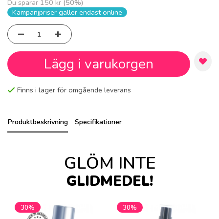
Du sparar
150 kr
(
50
%)
Kampanjpriser gäller endast online
Lägg i varukorgen
Finns i lager för omgående leverans
Produktbeskrivning
Specifikationer
GLÖM INTE
GLIDMEDEL!
30%
30%