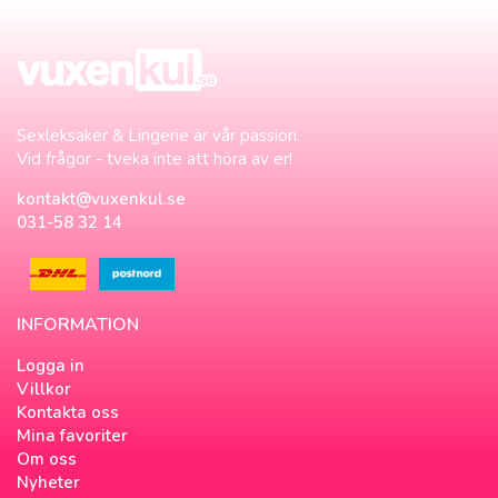
Sexleksaker & Lingerie är vår passion.
Vid frågor - tveka inte att höra av er!
kontakt@vuxenkul.se
031-58 32 14
INFORMATION
Logga in
Villkor
Kontakta oss
Mina favoriter
Om oss
Nyheter