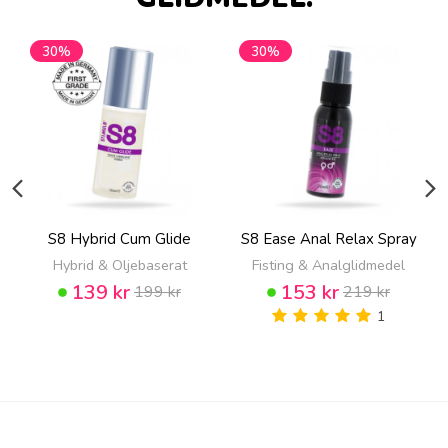
30%
30%
S8 Hybrid Cum Glide
S8 Ease Anal Relax Spray
Hybrid & Oljebaserat
Fisting & Analglidmedel
139 kr
153 kr
199 kr
219 kr
1