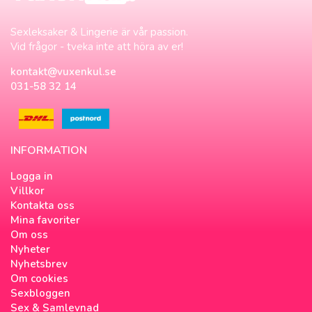
Sexleksaker & Lingerie är vår passion.
Vid frågor - tveka inte att höra av er!
kontakt@vuxenkul.se
031-58 32 14
INFORMATION
Logga in
Villkor
Kontakta oss
Mina favoriter
Om oss
Nyheter
Nyhetsbrev
Om cookies
Sexbloggen
Sex & Samlevnad