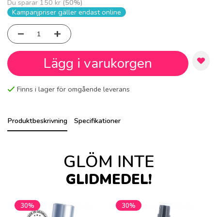
Du sparar
150 kr
(
50
%)
Kampanjpriser gäller endast online
Lägg i varukorgen
Finns i lager för omgående leverans
Produktbeskrivning
Specifikationer
GLÖM INTE
GLIDMEDEL!
30%
30%