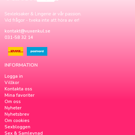
Sexleksaker & Lingerie är vår passion.
Vid frågor - tveka inte att höra av er!
kontakt@vuxenkul.se
031-58 32 14
INFORMATION
Logga in
Villkor
Kontakta oss
Mina favoriter
Om oss
Nyheter
Nyhetsbrev
Om cookies
Sexbloggen
Sex & Samlevnad