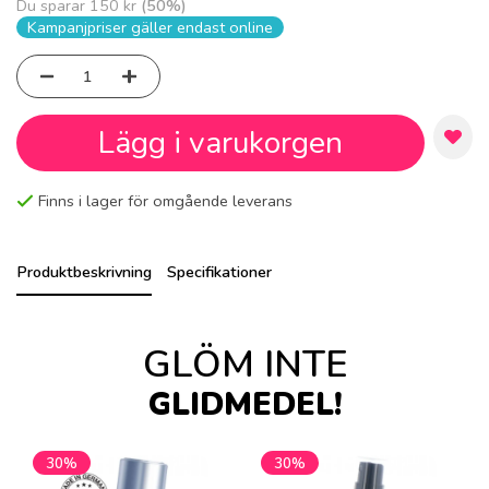
Du sparar
150 kr
(
50
%)
Kampanjpriser gäller endast online
Lägg i varukorgen
Finns i lager för omgående leverans
Produktbeskrivning
Specifikationer
GLÖM INTE
GLIDMEDEL!
30%
30%