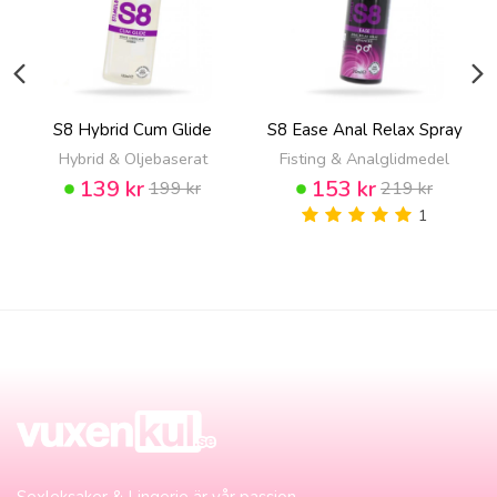
S8 Hybrid Cum Glide
S8 Ease Anal Relax Spray
Hybrid & Oljebaserat
Fisting & Analglidmedel
139 kr
153 kr
199 kr
219 kr
1
Sexleksaker & Lingerie är vår passion.