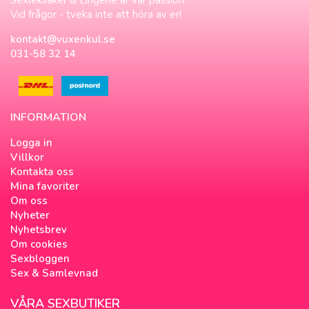
Vid frågor - tveka inte att höra av er!
kontakt@vuxenkul.se
031-58 32 14
INFORMATION
Logga in
Villkor
Kontakta oss
Mina favoriter
Om oss
Nyheter
Nyhetsbrev
Om cookies
Sexbloggen
Sex & Samlevnad
VÅRA SEXBUTIKER