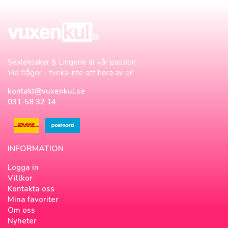
Sexleksaker & Lingerie är vår passion.
Vid frågor - tveka inte att höra av er!
kontakt@vuxenkul.se
031-58 32 14
INFORMATION
Logga in
Villkor
Kontakta oss
Mina favoriter
Om oss
Nyheter