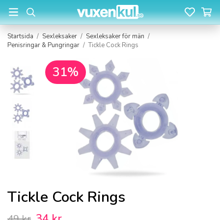
Startsida
/
Sexleksaker
/
Sexleksaker för män
/
Penisringar & Pungringar
/
Tickle Cock Rings
31%
Tickle Cock Rings
34 kr
49 kr