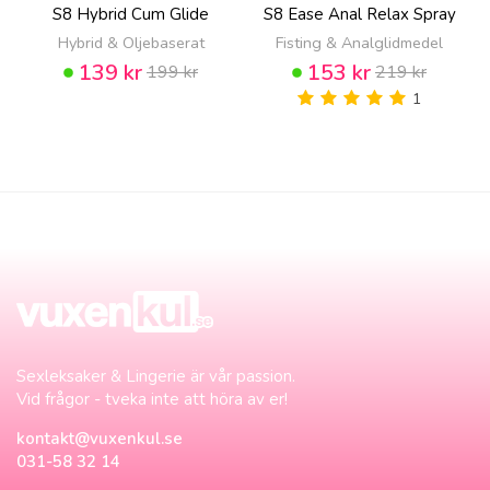
S8 Hybrid Cum Glide
S8 Ease Anal Relax Spray
Hybrid & Oljebaserat
Fisting & Analglidmedel
139 kr
153 kr
199 kr
219 kr
1
Sexleksaker & Lingerie är vår passion.
Vid frågor - tveka inte att höra av er!
kontakt@vuxenkul.se
031-58 32 14