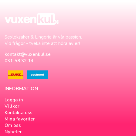
Sexleksaker & Lingerie är vår passion.
Vid frågor - tveka inte att höra av er!
kontakt@vuxenkul.se
031-58 32 14
INFORMATION
Logga in
Villkor
Kontakta oss
Mina favoriter
Om oss
Nyheter