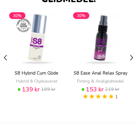
30%
30%
S8 Hybrid Cum Glide
S8 Ease Anal Relax Spray
Hybrid & Oljebaserat
Fisting & Analglidmedel
139 kr
153 kr
199 kr
219 kr
1