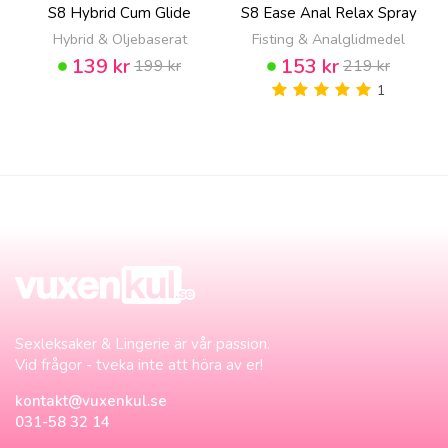
S8 Hybrid Cum Glide
S8 Ease Anal Relax Spray
Hybrid & Oljebaserat
Fisting & Analglidmedel
139 kr
153 kr
199 kr
219 kr
1
Sexleksaker & Lingerie är vår passion.
Vid frågor - tveka inte att höra av er!
kontakt@vuxenkul.se
031-58 32 14