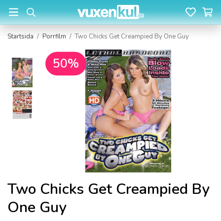
Startsida
/
Porrfilm
/
Two Chicks Get Creampied By One Guy
50%
Two Chicks Get Creampied By
One Guy