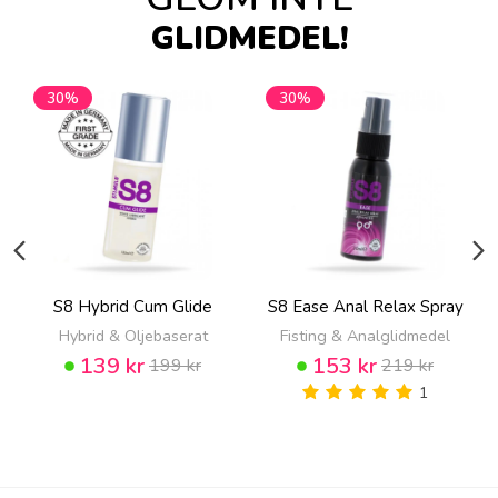
GLIDMEDEL!
30%
30%
S8 Hybrid Cum Glide
S8 Ease Anal Relax Spray
Hybrid & Oljebaserat
Fisting & Analglidmedel
139 kr
153 kr
199 kr
219 kr
1