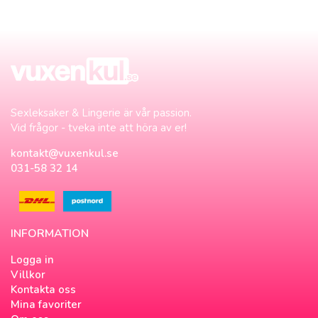
Sexleksaker & Lingerie är vår passion.
Vid frågor - tveka inte att höra av er!
kontakt@vuxenkul.se
031-58 32 14
INFORMATION
Logga in
Villkor
Kontakta oss
Mina favoriter