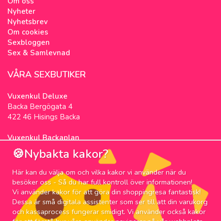
Om oss
Nyheter
Nyhetsbrev
Om cookies
Sexbloggen
Sex & Samlevnad
VÅRA SEXBUTIKER
Vuxenkul Deluxe
Backa Bergögata 4
422 46 Hisings Backa
Vuxenkul Backaplan
Färgfabriksgatan 3
🍪Nybakta kakor?
417 05 Göteborg
Här kan du välja om och vilka kakor vi använder när du
NYHETSBREV
besöker oss - Så du har full kontroll över informationen!
Vi använder kakor för att göra din shoppingresa fantastisk!
Prenumerera på nyhetsbrevet för våra bästa
Dessa är små digitala assistenter som ser till att din varukorg
erbjudanden och nyheter!
och kassaprocess fungerar smidigt. Vi använder också kakor