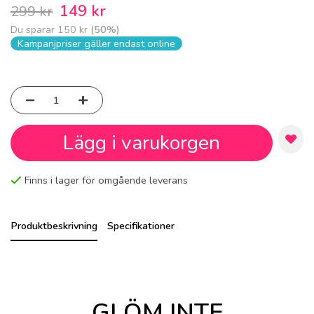
149 kr
299 kr
Du sparar
150 kr
(
50
%)
Kampanjpriser gäller endast online
Lägg i varukorgen
Finns i lager för omgående leverans
Produktbeskrivning
Specifikationer
GLÖM INTE