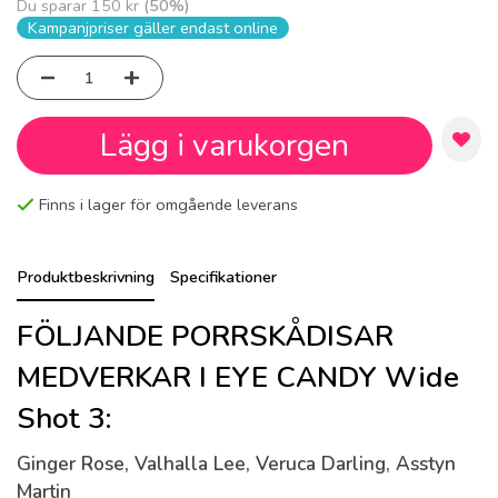
Du sparar
150 kr
(
50
%)
Kampanjpriser gäller endast online
Lägg i varukorgen
Finns i lager för omgående leverans
Produktbeskrivning
Specifikationer
FÖLJANDE PORRSKÅDISAR
MEDVERKAR I EYE CANDY Wide
Shot 3:
Ginger Rose, Valhalla Lee, Veruca Darling, Asstyn
Martin