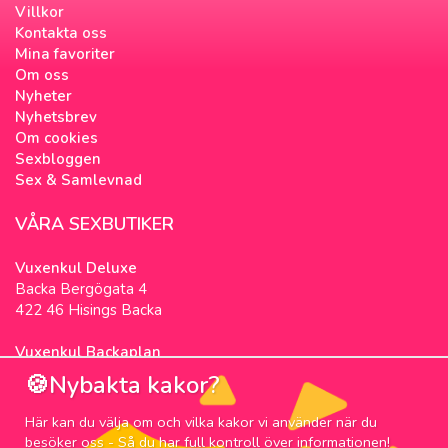
Villkor
Kontakta oss
Mina favoriter
Om oss
Nyheter
Nyhetsbrev
Om cookies
Sexbloggen
Sex & Samlevnad
VÅRA SEXBUTIKER
Vuxenkul Deluxe
Backa Bergögata 4
422 46 Hisings Backa
Vuxenkul Backaplan
Färgfabriksgatan 3
🍪Nybakta kakor?
417 05 Göteborg
Här kan du välja om och vilka kakor vi använder när du
NYHETSBREV
besöker oss - Så du har full kontroll över informationen!