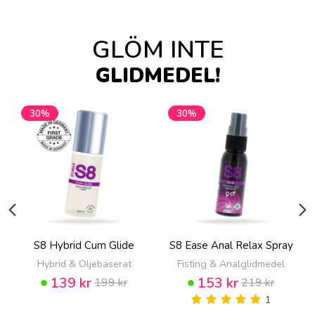
GLÖM INTE
GLIDMEDEL!
30%
30%
S8 Hybrid Cum Glide
S8 Ease Anal Relax Spray
Hybrid & Oljebaserat
Fisting & Analglidmedel
139 kr
153 kr
199 kr
219 kr
1