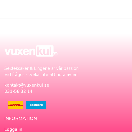
Sexleksaker & Lingerie är vår passion.
Vid frågor - tveka inte att höra av er!
kontakt@vuxenkul.se
031-58 32 14
INFORMATION
Logga in