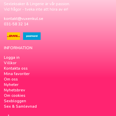
Sexleksaker & Lingerie är vår passion.
Vid frågor - tveka inte att höra av er!
kontakt@vuxenkul.se
031-58 32 14
INFORMATION
Logga in
Villkor
Kontakta oss
Mina favoriter
Om oss
Nyheter
Nyhetsbrev
Om cookies
Sexbloggen
Sex & Samlevnad