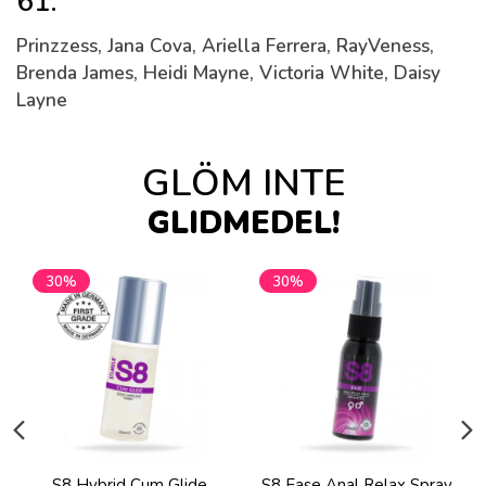
61:
Prinzzess, Jana Cova, Ariella Ferrera, RayVeness,
Brenda James, Heidi Mayne, Victoria White, Daisy
Layne
GLÖM INTE
GLIDMEDEL!
30%
30%
S8 Hybrid Cum Glide
S8 Ease Anal Relax Spray