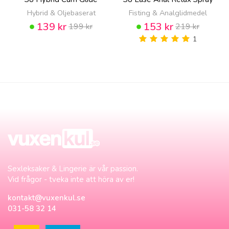
Hybrid & Oljebaserat
Fisting & Analglidmedel
139 kr
153 kr
199 kr
219 kr
1
Sexleksaker & Lingerie är vår passion.
Vid frågor - tveka inte att höra av er!
kontakt@vuxenkul.se
031-58 32 14