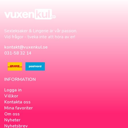
Sexleksaker & Lingerie är vår passion.
Vid frågor - tveka inte att höra av er!
kontakt@vuxenkul.se
031-58 32 14
INFORMATION
Logga in
Villkor
Kontakta oss
Mina favoriter
Om oss
Nyheter
Nyhetsbrev