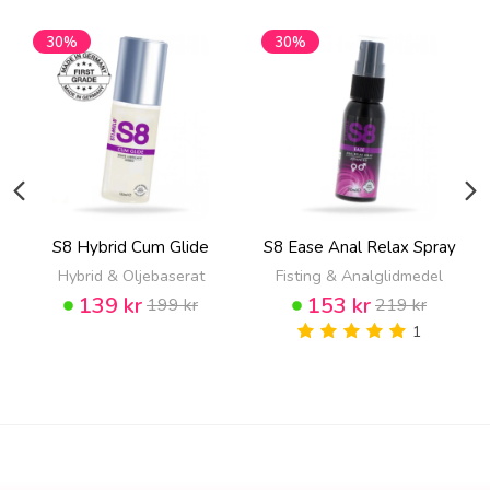
30%
30%
S8 Hybrid Cum Glide
S8 Ease Anal Relax Spray
Hybrid & Oljebaserat
Fisting & Analglidmedel
139 kr
153 kr
199 kr
219 kr
1