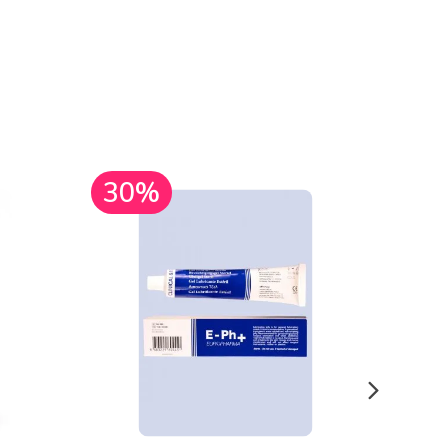
30%
30