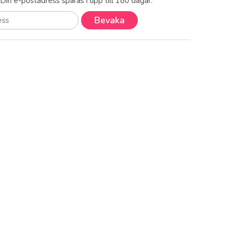
! Din e-postadress sparas i upp till 180 dagar.
Bevaka