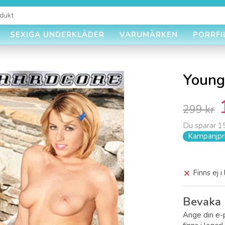
SEXIGA UNDERKLÄDER
VARUMÄRKEN
PORRFI
Young
299 kr
Du sparar
1
Kampanjpri
Finns ej i
Bevaka 
Ange din e-