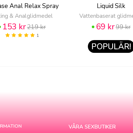
ase Anal Relax Spray
Liquid Silk
ting & Analglidmedel
Vattenbaserat glidm
153 kr
69 kr
219 kr
99 kr
1
POPULÄR!
ORMATION
VÅRA SEXBUTIKER