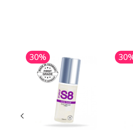
30%
30