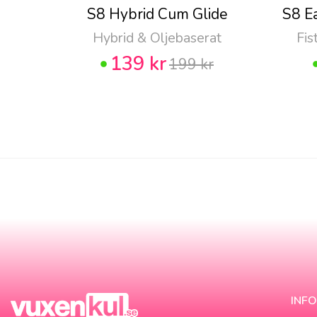
S8 Hybrid Cum Glide
S8 E
Hybrid & Oljebaserat
Fis
139 kr
199 kr
INF