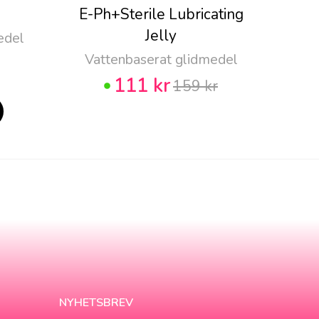
E-Ph+Sterile Lubricating
Pju
Jelly
edel
Vattenbaserat glidmedel
111 kr
159 kr
NYHETSBREV