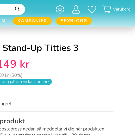
Varukorg
LM
KAMPANJER
SEXBLOGG
 Stand-Up Titties 3
149 kr
50 kr
(
50
%)
ser gäller endast online
 lagret
produkt
postadress nedan så meddelar vi dig när produkten