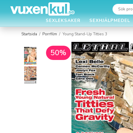
SEXLEKSAKER
SEXHJÄLPMEDEL
Startsida
/
Porrfilm
/
Young Stand-Up Titties 3
50%