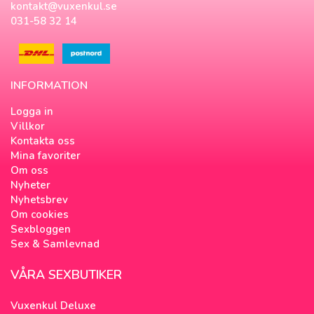
kontakt@vuxenkul.se
031-58 32 14
INFORMATION
Logga in
Villkor
Kontakta oss
Mina favoriter
Om oss
Nyheter
Nyhetsbrev
Om cookies
Sexbloggen
Sex & Samlevnad
VÅRA SEXBUTIKER
Vuxenkul Deluxe