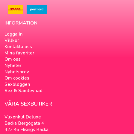
INFORMATION
Logga in
Villkor
Kontakta oss
Mina favoriter
Om oss
Nyheter
Nyhetsbrev
Om cookies
Sexbloggen
Sex & Samlevnad
VÅRA SEXBUTIKER
Vuxenkul Deluxe
Backa Bergögata 4
422 46 Hisings Backa