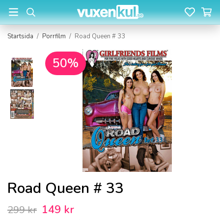
Startsida
/
Porrfilm
/
Road Queen # 33
50%
Road Queen # 33
149 kr
299 kr