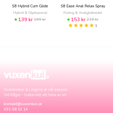
S8 Hybrid Cum Glide
S8 Ease Anal Relax Spray
Hybrid & Oljebaserat
Fisting & Analglidmedel
139 kr
153 kr
199 kr
219 kr
1
Sexleksaker & Lingerie är vår passion.
Vid frågor - tveka inte att höra av er!
kontakt@vuxenkul.se
031-58 32 14