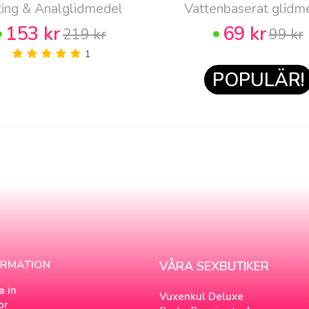
ting & Analglidmedel
Vattenbaserat glidm
153 kr
69 kr
219 kr
99 kr
1
POPULÄR!
ORMATION
VÅRA SEXBUTIKER
a in
Vuxenkul Deluxe
or