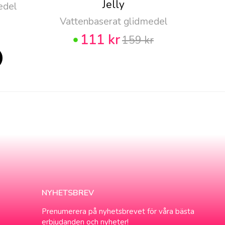
Jelly
edel
Vattenbaserat glidmedel
111 kr
159 kr
NYHETSBREV
Prenumerera på nyhetsbrevet för våra bästa
erbjudanden och nyheter!