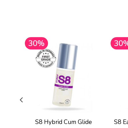
30%
30
S8 Hybrid Cum Glide
S8 E