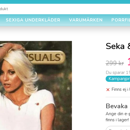
SEXIGA UNDERKLÄDER
VARUMÄRKEN
PORRFI
Seka 
299 kr
Du sparar
1
Kampanjpri
Finns ej i
Bevaka 
Ange din e-
finns i lager