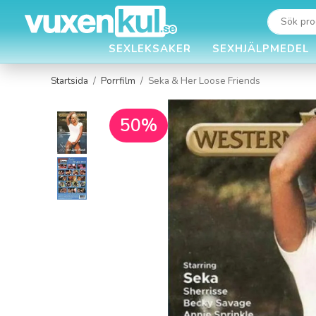
SEXLEKSAKER
SEXHJÄLPMEDEL
Startsida
/
Porrfilm
/
Seka & Her Loose Friends
50%