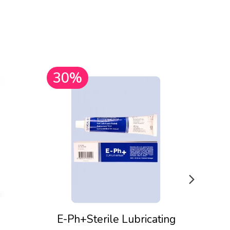
30%
30
E-Ph+Sterile Lubricating
Pju