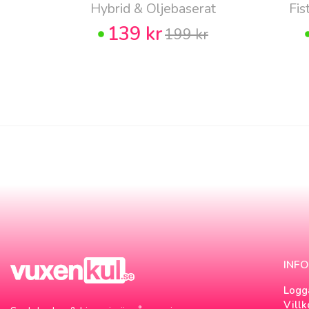
Hybrid & Oljebaserat
Fis
139 kr
199 kr
INF
Logg
Villk