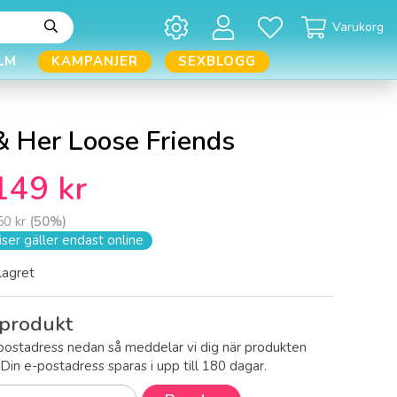
Varukorg
LM
KAMPANJER
SEXBLOGG
& Her Loose Friends
149 kr
50 kr
(
50
%)
ser gäller endast online
 lagret
produkt
postadress nedan så meddelar vi dig när produkten
! Din e-postadress sparas i upp till 180 dagar.