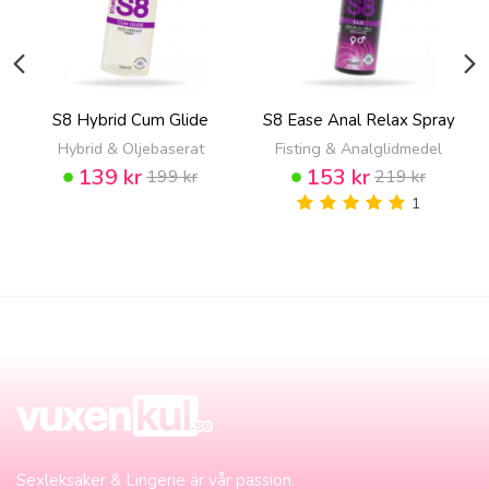
S8 Hybrid Cum Glide
S8 Ease Anal Relax Spray
Hybrid & Oljebaserat
Fisting & Analglidmedel
139 kr
153 kr
199 kr
219 kr
1
Sexleksaker & Lingerie är vår passion.