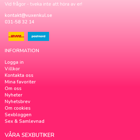
Vid frågor - tveka inte att höra av er!
kontakt@vuxenkul.se
031-58 32 14
INFORMATION
Logga in
Villkor
Kontakta oss
Mina favoriter
Om oss
Nyheter
Nyhetsbrev
Om cookies
Sexbloggen
Sex & Samlevnad
VÅRA SEXBUTIKER