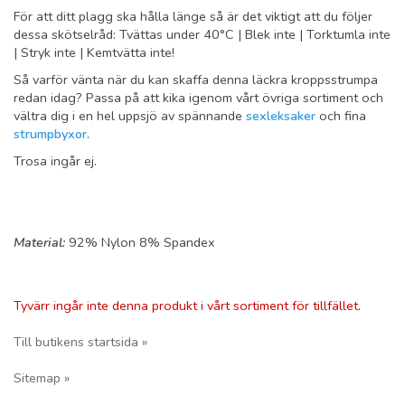
För att ditt plagg ska hålla länge så är det viktigt att du följer
dessa skötselråd: Tvättas under 40°C | Blek inte | Torktumla inte
| Stryk inte | Kemtvätta inte!
Så varför vänta när du kan skaffa denna läckra kroppsstrumpa
redan idag? Passa på att kika igenom vårt övriga sortiment och
vältra dig i en hel uppsjö av spännande
sexleksaker
och fina
strumpbyxor
.
Trosa ingår ej.
Material:
92% Nylon 8% Spandex
Tyvärr ingår inte denna produkt i vårt sortiment för tillfället.
Till butikens startsida »
Sitemap »