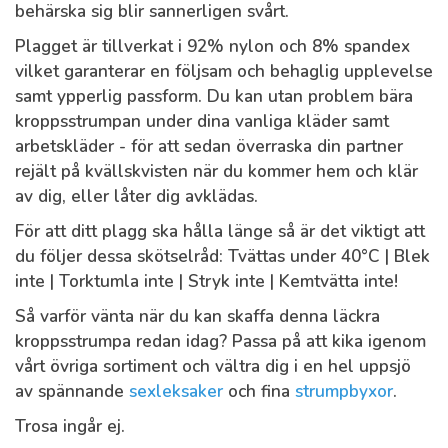
behärska sig blir sannerligen svårt.
Plagget är tillverkat i 92% nylon och 8% spandex
vilket garanterar en följsam och behaglig upplevelse
samt ypperlig passform. Du kan utan problem bära
kroppsstrumpan under dina vanliga kläder samt
arbetskläder - för att sedan överraska din partner
rejält på kvällskvisten när du kommer hem och klär
av dig, eller låter dig avklädas.
För att ditt plagg ska hålla länge så är det viktigt att
du följer dessa skötselråd: Tvättas under 40°C | Blek
inte | Torktumla inte | Stryk inte | Kemtvätta inte!
Så varför vänta när du kan skaffa denna läckra
kroppsstrumpa redan idag? Passa på att kika igenom
vårt övriga sortiment och vältra dig i en hel uppsjö
av spännande
sexleksaker
och fina
strumpbyxor
.
Trosa ingår ej.