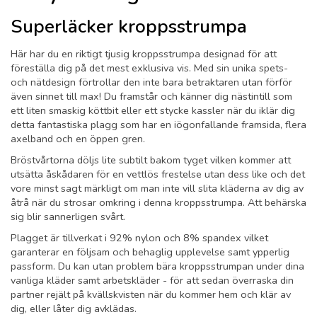
Superläcker kroppsstrumpa
Här har du en riktigt tjusig kroppsstrumpa designad för att
föreställa dig på det mest exklusiva vis. Med sin unika spets-
och nätdesign förtrollar den inte bara betraktaren utan förför
även sinnet till max! Du framstår och känner dig nästintill som
ett liten smaskig köttbit eller ett stycke kassler när du iklär dig
detta fantastiska plagg som har en iögonfallande framsida, flera
axelband och en öppen gren.
Bröstvårtorna döljs lite subtilt bakom tyget vilken kommer att
utsätta åskådaren för en vettlös frestelse utan dess like och det
vore minst sagt märkligt om man inte vill slita kläderna av dig av
åtrå när du strosar omkring i denna kroppsstrumpa. Att behärska
sig blir sannerligen svårt.
Plagget är tillverkat i 92% nylon och 8% spandex vilket
garanterar en följsam och behaglig upplevelse samt ypperlig
passform. Du kan utan problem bära kroppsstrumpan under dina
vanliga kläder samt arbetskläder - för att sedan överraska din
partner rejält på kvällskvisten när du kommer hem och klär av
dig, eller låter dig avklädas.