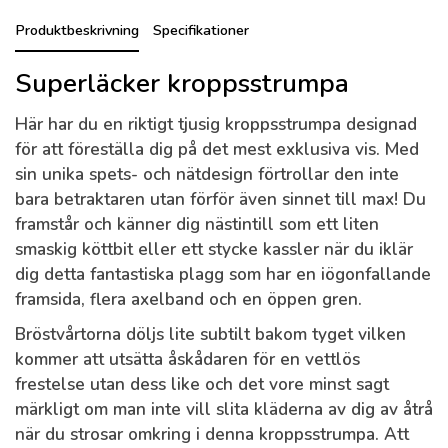
Produktbeskrivning
Specifikationer
Superläcker kroppsstrumpa
Här har du en riktigt tjusig kroppsstrumpa designad
för att föreställa dig på det mest exklusiva vis. Med
sin unika spets- och nätdesign förtrollar den inte
bara betraktaren utan förför även sinnet till max! Du
framstår och känner dig nästintill som ett liten
smaskig köttbit eller ett stycke kassler när du iklär
dig detta fantastiska plagg som har en iögonfallande
framsida, flera axelband och en öppen gren.
Bröstvårtorna döljs lite subtilt bakom tyget vilken
kommer att utsätta åskådaren för en vettlös
frestelse utan dess like och det vore minst sagt
märkligt om man inte vill slita kläderna av dig av åtrå
när du strosar omkring i denna kroppsstrumpa. Att