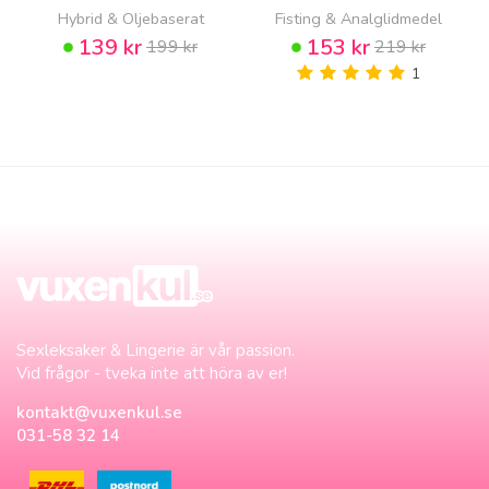
Hybrid & Oljebaserat
Fisting & Analglidmedel
139 kr
153 kr
199 kr
219 kr
1
Sexleksaker & Lingerie är vår passion.
Vid frågor - tveka inte att höra av er!
kontakt@vuxenkul.se
031-58 32 14