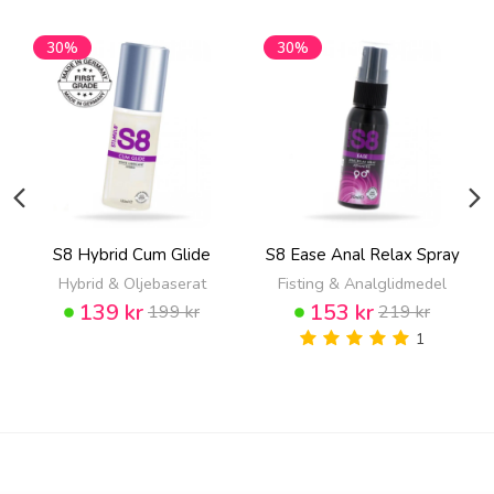
30%
30%
S8 Hybrid Cum Glide
S8 Ease Anal Relax Spray
Hybrid & Oljebaserat
Fisting & Analglidmedel
139 kr
153 kr
199 kr
219 kr
1