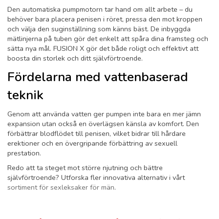
Den automatiska pumpmotorn tar hand om allt arbete – du
behöver bara placera penisen i röret, pressa den mot kroppen
och välja den suginställning som känns bäst. De inbyggda
mätlinjerna på tuben gör det enkelt att spåra dina framsteg och
sätta nya mål. FUSION X gör det både roligt och effektivt att
boosta din storlek och ditt självförtroende.
Fördelarna med vattenbaserad
teknik
Genom att använda vatten ger pumpen inte bara en mer jämn
expansion utan också en överlägsen känsla av komfort. Den
förbättrar blodflödet till penisen, vilket bidrar till hårdare
erektioner och en övergripande förbättring av sexuell
prestation.
Redo att ta steget mot större njutning och bättre
självförtroende? Utforska fler innovativa alternativ i vårt
sortiment för sexleksaker för män
.