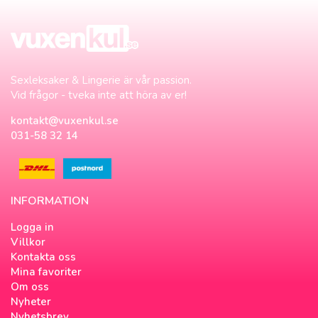
Sexleksaker & Lingerie är vår passion.
Vid frågor - tveka inte att höra av er!
kontakt@vuxenkul.se
031-58 32 14
INFORMATION
Logga in
Villkor
Kontakta oss
Mina favoriter
Om oss
Nyheter
Nyhetsbrev